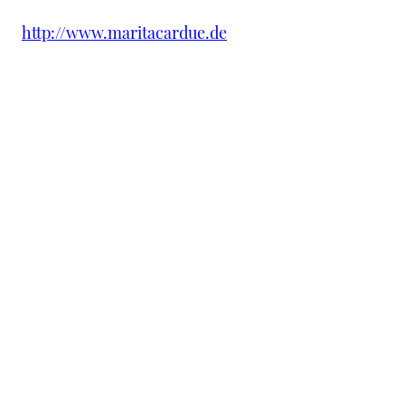
http://www.maritacardue.de
©Copyright. Alle Rechte vorbehalten.
Datenschutzerklärung